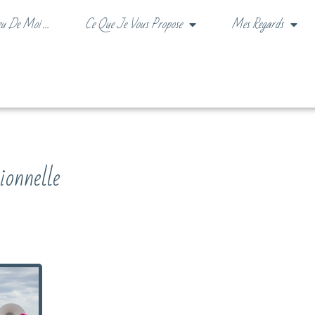
eu De Moi …
Ce Que Je Vous Propose
Mes Regards
ionnelle