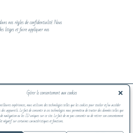
ans nos règles de confidentialité. Nous
s litiges et faire appliquer nos
Gérer le consentement aux cookies
eilleures expériences, nous utilisons des technologies telles que les cookies pour stocker et/ou accéder
 des appareils. Le fait de consentir à ces technologies nous permettra de traiter des données telles que
de navigation ou les ID uniques sur ce site. Le fait de ne pas consentir ou de retirer son consentement
et négatif sur certaines caractéristiques et fonctions.