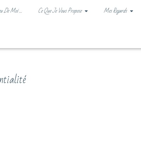
eu De Moi …
Ce Que Je Vous Propose
Mes Regards
ntialité