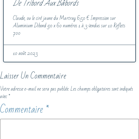
De Tribord Aux Bâbords
Claude, ou le ciré jaune du Martray 650 € Impression sur
Aluminium Dibond 90 x 60 numéros 1 à 3 vendus sur 10 Reflets
700
10 août 2023
Laisser Un Commentaire
Votre adresse e-mail ne sera pas publiée.
Les champs obligatoires sont indiqués
avec
*
Commentaire
*