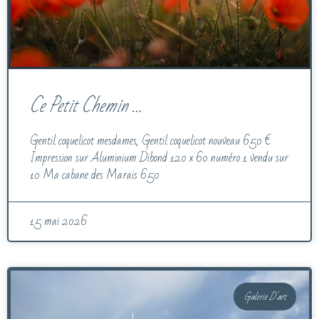
Ce Petit Chemin …
Gentil coquelicot mesdames, Gentil coquelicot nouveau 650 €
Impression sur Aluminium Dibond 120 x 60 numéro 1 vendu sur
10 Ma cabane des Marais 650
15 mai 2026
Galerie D'art