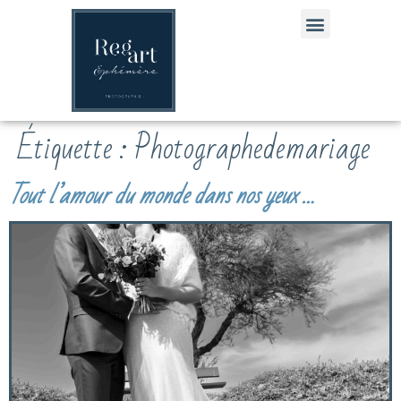
Ce Que Je Vous Propose
Étiquette :
Photographedemariage
Tout l’amour du monde dans nos yeux …